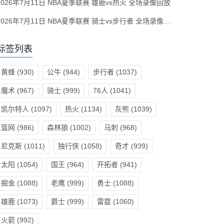
2026年7月11日 NBA夏季联赛 雄鹿vs热火 全场录像回放
2026年7月11日 NBA夏季联赛 骑士vs步行者 全场录像回放
标签列表
黄蜂
(930)
公牛
(944)
步行者
(1037)
魔术
(967)
骑士
(999)
76人
(1041)
凯尔特人
(1097)
热火
(1134)
灰熊
(1039)
篮网
(986)
森林狼
(1002)
马刺
(968)
尼克斯
(1011)
独行侠
(1058)
奇才
(939)
太阳
(1054)
国王
(964)
开拓者
(941)
掘金
(1088)
老鹰
(999)
勇士
(1088)
雄鹿
(1073)
爵士
(999)
雷霆
(1060)
火箭
(992)