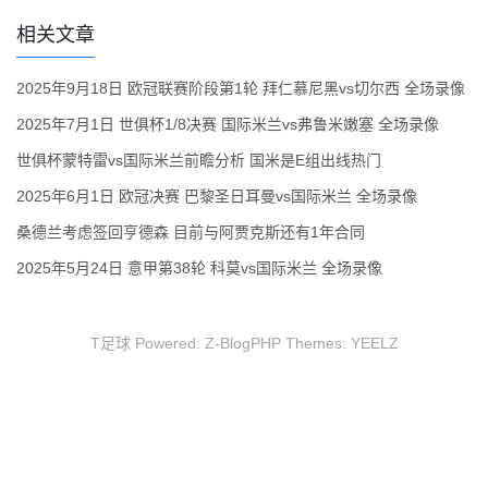
相关文章
2025年9月18日 欧冠联赛阶段第1轮 拜仁慕尼黑vs切尔西 全场录像
2025年7月1日 世俱杯1/8决赛 国际米兰vs弗鲁米嫩塞 全场录像
世俱杯蒙特雷vs国际米兰前瞻分析 国米是E组出线热门
2025年6月1日 欧冠决赛 巴黎圣日耳曼vs国际米兰 全场录像
桑德兰考虑签回亨德森 目前与阿贾克斯还有1年合同
2025年5月24日 意甲第38轮 科莫vs国际米兰 全场录像
T足球 Powered:
Z-BlogPHP
Themes:
YEELZ