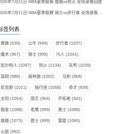
2026年7月11日 NBA夏季联赛 雄鹿vs热火 全场录像回放
2026年7月11日 NBA夏季联赛 骑士vs步行者 全场录像回放
标签列表
黄蜂
(930)
公牛
(944)
步行者
(1037)
魔术
(967)
骑士
(999)
76人
(1041)
凯尔特人
(1097)
热火
(1134)
灰熊
(1039)
篮网
(986)
森林狼
(1002)
马刺
(968)
尼克斯
(1011)
独行侠
(1058)
奇才
(939)
太阳
(1054)
国王
(964)
开拓者
(941)
掘金
(1088)
老鹰
(999)
勇士
(1088)
雄鹿
(1073)
爵士
(999)
雷霆
(1060)
火箭
(992)