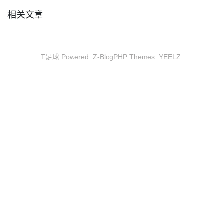
相关文章
T足球 Powered:
Z-BlogPHP
Themes:
YEELZ