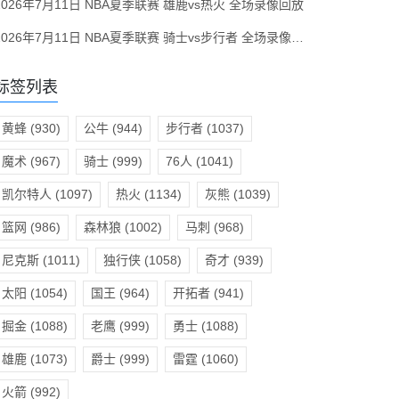
2026年7月11日 NBA夏季联赛 雄鹿vs热火 全场录像回放
2026年7月11日 NBA夏季联赛 骑士vs步行者 全场录像回放
标签列表
黄蜂
(930)
公牛
(944)
步行者
(1037)
魔术
(967)
骑士
(999)
76人
(1041)
凯尔特人
(1097)
热火
(1134)
灰熊
(1039)
篮网
(986)
森林狼
(1002)
马刺
(968)
尼克斯
(1011)
独行侠
(1058)
奇才
(939)
太阳
(1054)
国王
(964)
开拓者
(941)
掘金
(1088)
老鹰
(999)
勇士
(1088)
雄鹿
(1073)
爵士
(999)
雷霆
(1060)
火箭
(992)