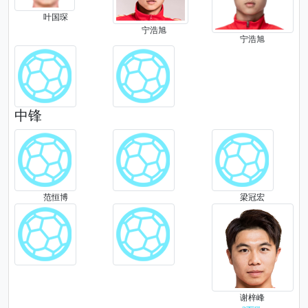
叶国琛
宁浩旭
宁浩旭
中锋
范恒博
梁冠宏
谢梓峰