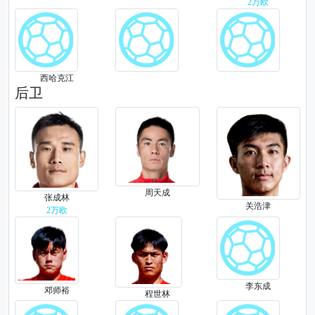
2万欧
西哈克江
后卫
周天成
张成林
关浩津
2万欧
李东成
邓师裕
程世林