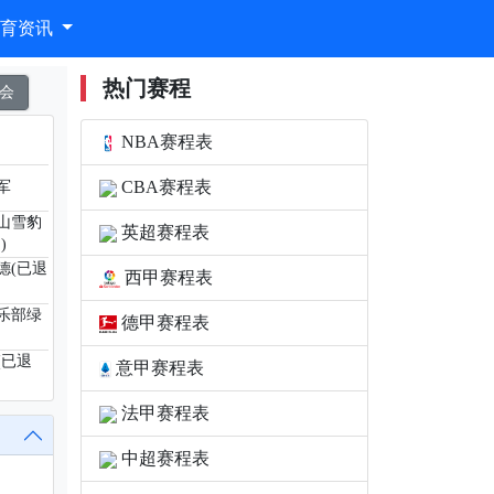
体育资讯
热门赛程
会
NBA赛程表
CBA赛程表
军
山雪豹
英超赛程表
)
德(已退
西甲赛程表
乐部绿
德甲赛程表
(已退
意甲赛程表
法甲赛程表
中超赛程表