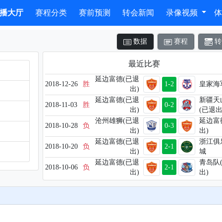
播大厅
赛程分类
赛前预测
转会新闻
录像视频
数据
赛程
转
最近比赛
延边富德(已退
2018-12-26
胜
1-2
皇家海
出)
延边富德(已退
新疆天
2018-11-03
胜
0-2
出)
(已退出
沧州雄狮(已退
延边富
2018-10-28
负
0-3
出)
出)
延边富德(已退
浙江俱
2018-10-20
负
2-1
出)
城
延边富德(已退
青岛队
2018-10-06
负
2-1
出)
出)