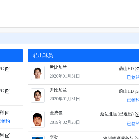
转出球员
尹比加兰
FC
蔚山HD
2020年01月31日
已签
尹比加兰
FC
蔚山HD
2020年01月31日
已签
达利
金成俊
延边北国(已退出)
已签约
2019年02月28日
已签
达利
李勋
沧州雄狮后备队