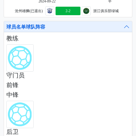
2024-09-22
平
沧州雄狮(已退出)
2-2
浙江俱乐部绿城
球员名单球队阵容
教练
守门员
前锋
中锋
后卫