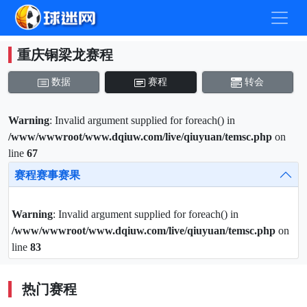
重庆铜梁龙赛程
数据
赛程
转会
Warning
: Invalid argument supplied for foreach() in
/www/wwwroot/www.dqiuw.com/live/qiuyuan/temsc.php
on
line
67
赛程赛事赛果
Warning
: Invalid argument supplied for foreach() in
/www/wwwroot/www.dqiuw.com/live/qiuyuan/temsc.php
on
line
83
热门赛程