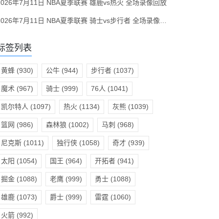
2026年7月11日 NBA夏季联赛 雄鹿vs热火 全场录像回放
2026年7月11日 NBA夏季联赛 骑士vs步行者 全场录像回放
标签列表
黄蜂
(930)
公牛
(944)
步行者
(1037)
魔术
(967)
骑士
(999)
76人
(1041)
凯尔特人
(1097)
热火
(1134)
灰熊
(1039)
篮网
(986)
森林狼
(1002)
马刺
(968)
尼克斯
(1011)
独行侠
(1058)
奇才
(939)
太阳
(1054)
国王
(964)
开拓者
(941)
掘金
(1088)
老鹰
(999)
勇士
(1088)
雄鹿
(1073)
爵士
(999)
雷霆
(1060)
火箭
(992)