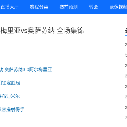
直播大厅
赛程分类
赛前预测
转会
录像视
阿尔梅里亚vs奥萨苏纳 全场集锦
功 奥萨苏纳3-0阿尔梅里亚
门锁定胜局
饼布迪米尔
从容搓射得手