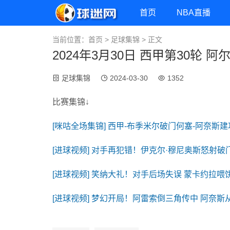
首页
NBA直播
当前位置：
首页
>
足球集锦
> 正文
2024年3月30日 西甲第30轮 
足球集锦
2024-03-30
1352
比赛集锦↓
[咪咕全场集锦] 西甲-布季米尔破门何塞-阿奈斯建
[进球视频] 对手再犯错！伊克尔·穆尼奥斯怒射破
[进球视频] 笑纳大礼！对手后场失误 蒙卡约拉喂
[进球视频] 梦幻开局！阿雷索倒三角传中 阿奈斯