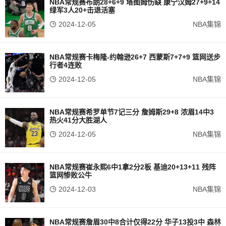
NBA常规赛布朗28+6+9 塔图姆伤缺 康宁汉姆27+9+14
绿军3人20+击退活塞
2024-12-05
NBA集锦
NBA常规赛卡梅隆-约翰逊26+7 西蒙斯7+7+9 篮网送步
行者4连败
2024-12-05
NBA集锦
NBA常规赛希罗单节7记三分 詹姆斯29+8 浓眉14中3
热火41分大胜湖人
2024-12-05
NBA集锦
NBA常规赛崔永熙6中1拿2分2板 基迪20+13+11 残阵
篮网惨败公牛
2024-12-03
NBA集锦
NBA常规赛詹眉30中8合计仅得22分 华子13投3中 森林