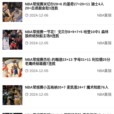
NBA常规赛米切尔28+6 约基奇27+20+11 骑士4人
20+击退掘金取3连胜
2024-12-06
NBA集锦
NBA常规赛一节花！戈贝尔8+9+7+5 哈登10中1 森林
狼终结快船主场9连胜
2024-12-05
NBA集锦
NBA常规赛杰伦-约翰逊23+13 字母31+11 利拉德25分
老鹰终结雄鹿7连胜
2024-12-05
NBA集锦
NBA常规赛小瓦格纳35+7 麦凯恩24+7 魔术险胜76人
2024-12-05
NBA集锦