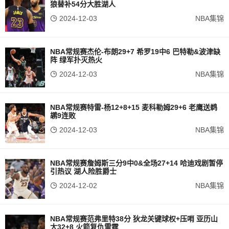
狼替补54分大胜湖人
2024-12-03
NBA集锦
NBA常规赛杰伦-布朗29+7 希罗19中6 巴特勒&波津缺
阵 绿军扑灭热火
2024-12-03
NBA集锦
NBA常规赛特雷-杨12+8+15 麦科勒姆29+6 老鹰送鹈
鹕9连败
2024-12-03
NBA集锦
NBA常规赛詹姆斯三分9中0&全场27+14 哈迪戏剧暂停
引热议 湖人险胜爵士
2024-12-02
NBA集锦
NBA常规赛范弗里特38分 狄龙关键球权+压哨 亚历山
大32+8 火箭复仇雷霆