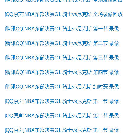
[QQ原声]NBA东部决赛G1 骑士vs尼克斯 全场录像回放
[腾讯QQ]NBA东部决赛G1 骑士vs尼克斯 第一节 录像
[腾讯QQ]NBA东部决赛G1 骑士vs尼克斯 第二节 录像
[腾讯QQ]NBA东部决赛G1 骑士vs尼克斯 第三节 录像
[腾讯QQ]NBA东部决赛G1 骑士vs尼克斯 第四节 录像
[腾讯QQ]NBA东部决赛G1 骑士vs尼克斯 加时赛 录像
[QQ原声]NBA东部决赛G1 骑士vs尼克斯 第一节 录像
[QQ原声]NBA东部决赛G1 骑士vs尼克斯 第二节 录像
[QQ原声]NBA东部决赛G1 骑士vs尼克斯 第三节 录像