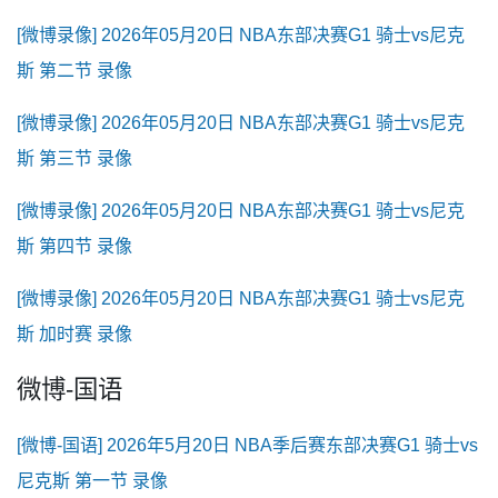
[微博录像] 2026年05月20日 NBA东部决赛G1 骑士vs尼克
斯 第二节 录像
[微博录像] 2026年05月20日 NBA东部决赛G1 骑士vs尼克
斯 第三节 录像
[微博录像] 2026年05月20日 NBA东部决赛G1 骑士vs尼克
斯 第四节 录像
[微博录像] 2026年05月20日 NBA东部决赛G1 骑士vs尼克
斯 加时赛 录像
微博-国语
[微博-国语] 2026年5月20日 NBA季后赛东部决赛G1 骑士vs
尼克斯 第一节 录像