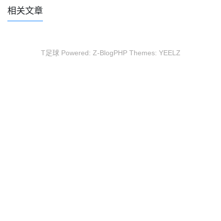
相关文章
T足球 Powered:
Z-BlogPHP
Themes:
YEELZ