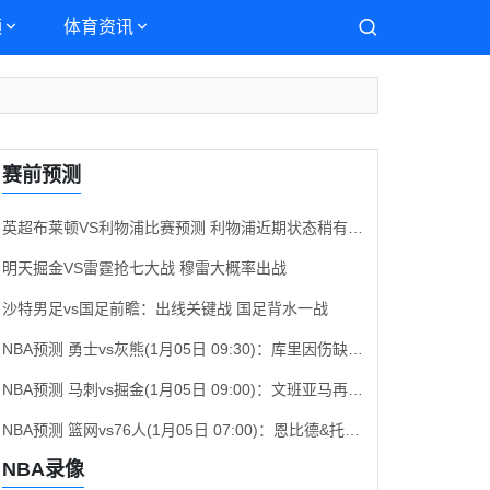
频
体育资讯
赛前预测
英超布莱顿VS利物浦比赛预测 利物浦近期状态稍有起伏
明天掘金VS雷霆抢七大战 穆雷大概率出战
沙特男足vs国足前瞻：出线关键战 国足背水一战
NBA预测 勇士vs灰熊(1月05日 09:30)：库里因伤缺席，无莫熊背靠背体能成隐患
NBA预测 马刺vs掘金(1月05日 09:00)：文班亚马再战约基奇，掘金客场能否成功复仇？
NBA预测 篮网vs76人(1月05日 07:00)：恩比德&托马斯出战成疑，76人力争客场止连败
NBA录像