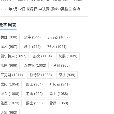
2026年7月12日 世界杯1/4决赛 挪威vs英格兰 全场录像回放
标签列表
黄蜂
(930)
公牛
(944)
步行者
(1037)
魔术
(967)
骑士
(999)
76人
(1041)
凯尔特人
(1097)
热火
(1134)
灰熊
(1039)
篮网
(986)
森林狼
(1002)
马刺
(968)
尼克斯
(1011)
独行侠
(1058)
奇才
(939)
太阳
(1054)
国王
(964)
开拓者
(941)
掘金
(1088)
老鹰
(999)
勇士
(1088)
雄鹿
(1073)
爵士
(999)
雷霆
(1060)
火箭
(992)