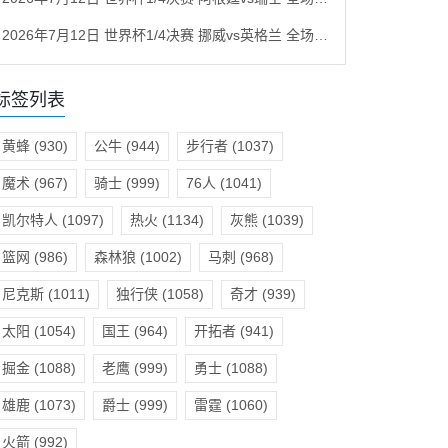
2026年7月12日 世界杯1/4决赛 挪威vs英格兰 全场录像回放
标签列表
黄蜂
(930)
公牛
(944)
步行者
(1037)
魔术
(967)
骑士
(999)
76人
(1041)
凯尔特人
(1097)
热火
(1134)
灰熊
(1039)
篮网
(986)
森林狼
(1002)
马刺
(968)
尼克斯
(1011)
独行侠
(1058)
奇才
(939)
太阳
(1054)
国王
(964)
开拓者
(941)
掘金
(1088)
老鹰
(999)
勇士
(1088)
雄鹿
(1073)
爵士
(999)
雷霆
(1060)
火箭
(992)