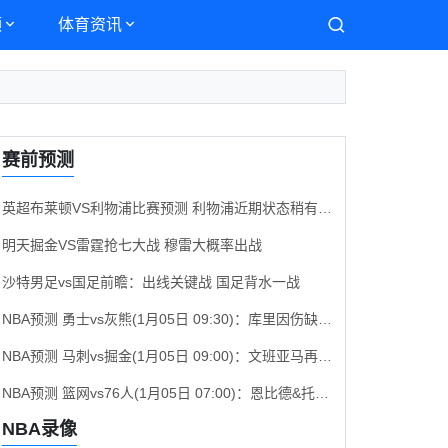
频
体育资讯
赛前预测
英超布莱顿VS利物浦比赛预测 利物浦近期状态稍有起伏
明天掘金VS雷霆抢七大战 穆雷大概率出战
沙特男足vs国足前瞻：出线关键战 国足背水一战
NBA预测 勇士vs灰熊(1月05日 09:30)：库里因伤缺席，无莫熊背靠背体能成隐患
NBA预测 马刺vs掘金(1月05日 09:00)：文班亚马再战约基奇，掘金客场能否成功复仇？
NBA预测 篮网vs76人(1月05日 07:00)：恩比德&托马斯出战成疑，76人力争客场止连败
NBA录像