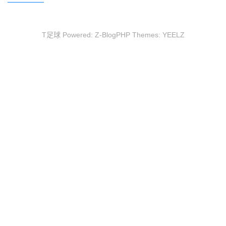
T足球 Powered:
Z-BlogPHP
Themes:
YEELZ