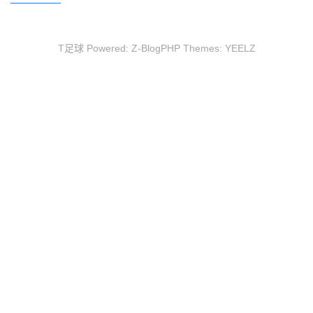
T足球 Powered:
Z-BlogPHP
Themes:
YEELZ